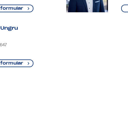
formular
 Ungru
-647
formular