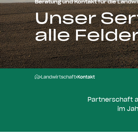
Beratung und Kontakt für die Landw
Unser Ser
alle Felde
Landwirtschaft
Kontakt
P
a
r
t
n
e
r
s
c
h
a
f
t
i
m
J
a