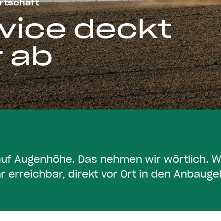
irtschaft
vice deckt
r ab
a
u
f
A
u
g
e
n
h
ö
h
e
.
D
a
s
n
e
h
m
e
n
w
i
r
w
ö
r
t
l
i
c
h
.
h
r
e
r
r
e
i
c
h
b
a
r
,
d
i
r
e
k
t
v
o
r
O
r
t
i
n
d
e
n
A
n
b
a
u
g
e