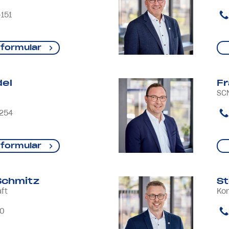
151
formular
del
Fr
SC
-254
formular
Schmitz
St
ft
Ko
-0