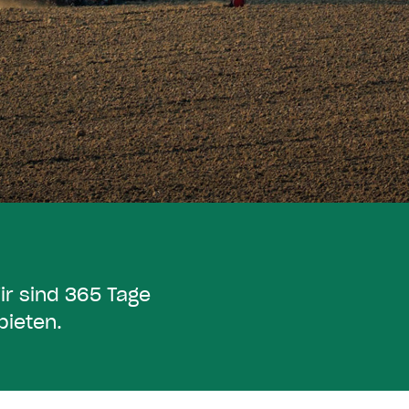
W
i
r
s
i
n
d
3
6
5
T
a
g
e
b
i
e
t
e
n
.