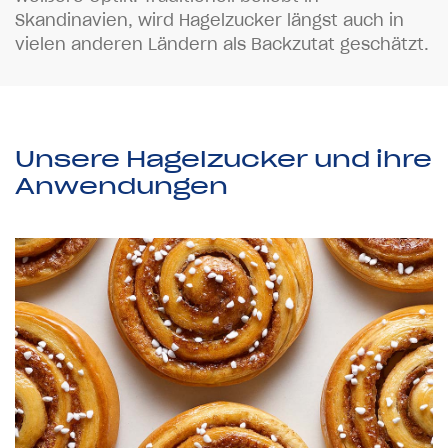
S
k
a
n
d
i
n
a
v
i
e
n
,
w
i
r
d
H
a
g
e
l
z
u
c
k
e
r
l
ä
n
g
s
t
a
u
c
h
i
n
v
i
e
l
e
n
a
n
d
e
r
e
n
L
ä
n
d
e
r
n
a
l
s
B
a
c
k
z
u
t
a
t
g
e
s
c
h
ä
t
z
t
.
Unsere Hagelzucker und ihre
Anwendungen