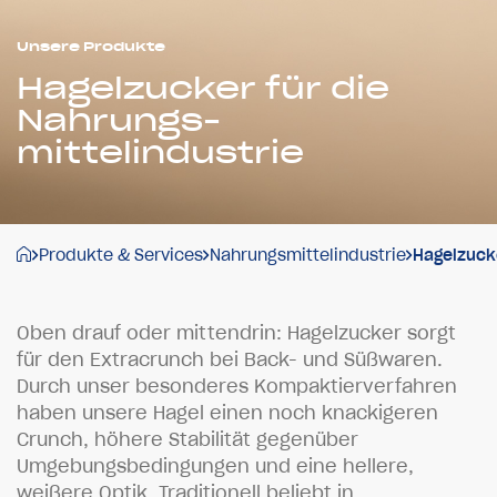
Unsere Produkte
Hagelzucker für die
Nahrungs­
mittelindustrie
Produkte & Services
Nahrungsmittelindustrie
Hagelzuck
O
b
e
n
d
r
a
u
f
o
d
e
r
m
i
t
t
e
n
d
r
i
n
:
H
a
g
e
l
z
u
c
k
e
r
s
o
r
g
t
f
ü
r
d
e
n
E
x
t
r
a
c
r
u
n
c
h
b
e
i
B
a
c
k
-
u
n
d
S
ü
ß
w
a
r
e
n
.
D
u
r
c
h
u
n
s
e
r
b
e
s
o
n
d
e
r
e
s
K
o
m
p
a
k
t
i
e
r
v
e
r
f
a
h
r
e
n
h
a
b
e
n
u
n
s
e
r
e
H
a
g
e
l
e
i
n
e
n
n
o
c
h
k
n
a
c
k
i
g
e
r
e
n
C
r
u
n
c
h
,
h
ö
h
e
r
e
S
t
a
b
i
l
i
t
ä
t
g
e
g
e
n
ü
b
e
r
U
m
g
e
b
u
n
g
s
b
e
d
i
n
g
u
n
g
e
n
u
n
d
e
i
n
e
h
e
l
l
e
r
e
,
w
e
i
ß
e
r
e
O
p
t
i
k
.
T
r
a
d
i
t
i
o
n
e
l
l
b
e
l
i
e
b
t
i
n