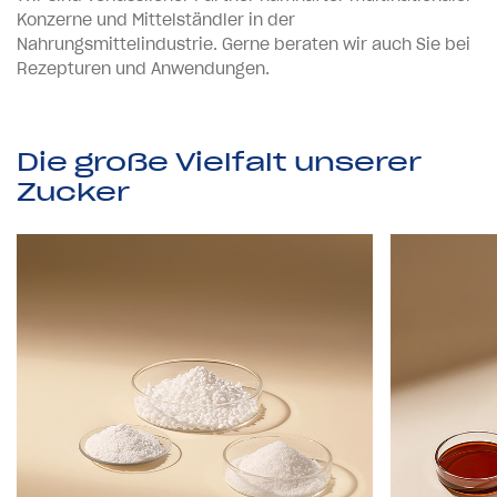
Konzerne und Mittelständler in der
Nahrungsmittelindustrie. Gerne beraten wir auch Sie bei
Rezepturen und Anwendungen.
D
i
e
g
r
o
ß
e
V
i
e
l
f
a
l
t
u
n
s
e
r
e
r
Z
u
c
k
e
r