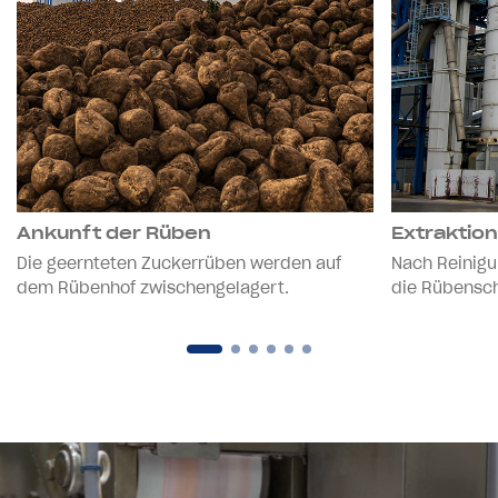
Ankunft der Rüben
Extraktio
Die geernteten Zuckerrüben werden auf
Nach Reinigu
dem Rübenhof zwischengelagert.
die Rübensch