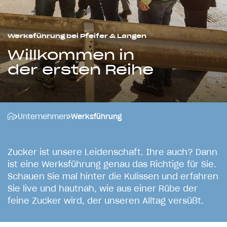
Werksführung bei Pfeifer & Langen
Willkommen in
der ersten Reihe
Unternehmen
Werksführung
Z
u
c
k
e
r
i
s
t
u
n
s
e
r
e
L
e
i
d
e
n
s
c
h
a
f
t
.
I
h
r
e
a
u
c
h
?
D
a
n
n
i
s
t
e
i
n
e
W
e
r
k
s
f
ü
h
r
u
n
g
g
e
n
a
u
d
a
s
R
i
c
h
t
i
g
e
f
ü
r
S
i
e
.
S
c
h
a
u
e
n
S
i
e
m
a
l
h
i
n
t
e
r
d
i
e
K
u
l
i
s
s
e
n
u
n
d
e
r
f
a
h
r
e
n
S
i
e
l
i
v
e
u
n
d
h
a
u
t
n
a
h
,
w
i
e
a
u
s
e
i
n
e
r
R
ü
b
e
d
e
r
f
e
i
n
e
Z
u
c
k
e
r
w
i
r
d
,
d
e
r
u
n
s
e
r
e
n
A
l
l
t
a
g
v
e
r
s
ü
ß
t
.