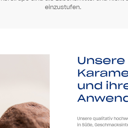
e
i
n
z
u
s
t
u
f
e
n
.
Unsere
Karame
und ihr
Anwen
Unsere qualitativ hochw
in Süße, Geschmacksinten