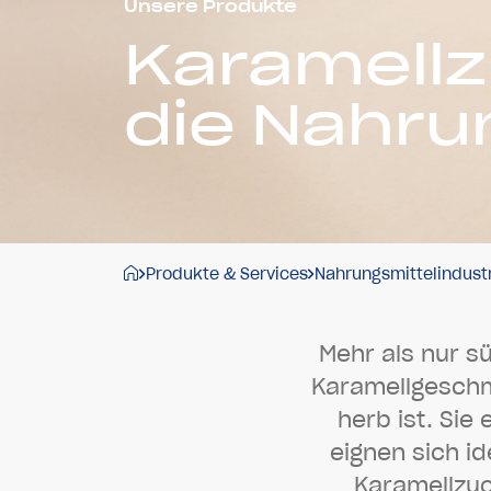
Unsere Produkte
Karamellz
die Nahrun
Produkte & Services
Nahrungsmittelindust
M
e
h
r
a
l
s
n
u
r
s
K
a
r
a
m
e
l
l
g
e
s
c
h
h
e
r
b
i
s
t
.
S
i
e
e
i
g
n
e
n
s
i
c
h
i
d
K
a
r
a
m
e
l
l
z
u