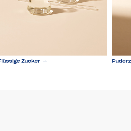
Flüssige Zucker
Puderz