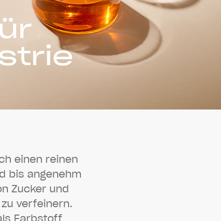
ür
strie
c
h
e
i
n
e
n
r
e
i
n
e
n
d
b
i
s
a
n
g
e
n
e
h
m
o
n
Z
u
c
k
e
r
u
n
d
z
u
v
e
r
f
e
i
n
e
r
n
.
a
l
s
F
a
r
b
s
t
o
f
f