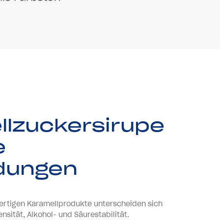
llzuckersirupe
e
dungen
ertigen Karamellprodukte unterscheiden sich
sität, Alkohol- und Säurestabilität.