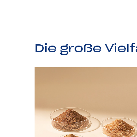
D
i
e
g
r
o
ß
e
V
i
e
l
f