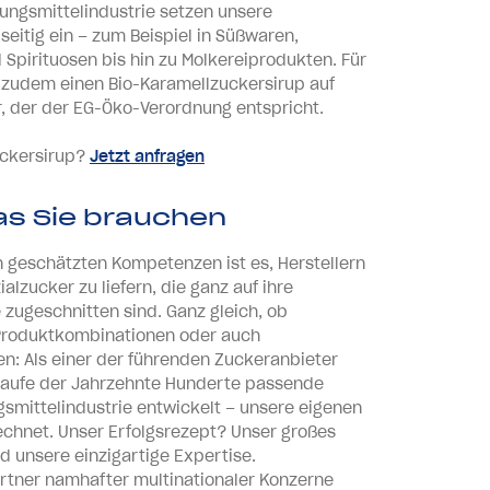
ungsmittelindustrie setzen unsere
seitig ein – zum Beispiel in Süßwaren,
 Spirituosen bis hin zu Molkereiprodukten. Für
r zudem einen Bio-Karamellzuckersirup auf
r, der der EG-Öko-Verordnung entspricht.
uckersirup?
Jetzt anfragen
was Sie brauchen
 geschätzten Kompetenzen ist es, Herstellern
lzucker zu liefern, die ganz auf ihre
zugeschnitten sind. Ganz gleich, ob
 Produktkombinationen oder auch
: Als einer der führenden Zuckeranbieter
Laufe der Jahrzehnte Hunderte passende
gsmittelindustrie entwickelt – unsere eigenen
echnet. Unser Erfolgsrezept? Unser großes
 unsere einzigartige Expertise.
Partner namhafter multinationaler Konzerne