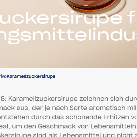
ucker­sirupe f
gsmittel­indu
rie
Karamellzuckersirupe
ü
ß
:
K
a
r
a
m
e
l
l
z
u
c
k
e
r
s
i
r
u
p
e
z
e
i
c
h
n
e
n
s
i
c
h
d
u
r
m
a
c
k
a
u
s
,
d
e
r
j
e
n
a
c
h
S
o
r
t
e
a
r
o
m
a
t
i
s
c
h
m
i
l
e
n
t
s
t
e
h
e
n
d
u
r
c
h
d
a
s
s
c
h
o
n
e
n
d
e
E
r
h
i
t
z
e
n
v
e
a
l
,
u
m
d
e
n
G
e
s
c
h
m
a
c
k
v
o
n
L
e
b
e
n
s
m
i
t
t
e
l
n
c
k
e
r
s
i
r
u
p
e
s
i
n
d
a
l
s
L
e
b
e
n
s
m
i
t
t
e
l
u
n
d
n
i
c
h
t