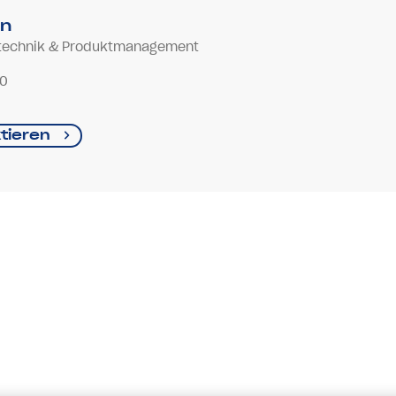
in
technik & Produktmanagement
-0
tieren