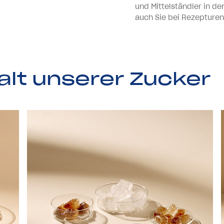
und Mittelständler in de
auch Sie bei Rezeptur
a
l
t
u
n
s
e
r
e
r
Z
u
c
k
e
r