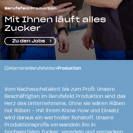
Berufsfeld Produktion
Mit Ihnen läuft alles
Zucker
Zu den Jobs
Karriere
Berufsfelder
Produktion
V
o
m
N
a
c
h
w
u
c
h
s
t
a
l
e
n
t
b
i
s
z
u
m
P
r
o
f
i
:
U
n
s
e
r
e
B
e
s
c
h
ä
f
t
i
g
t
e
n
i
m
B
e
r
u
f
s
f
e
l
d
P
r
o
d
u
k
t
i
o
n
s
i
n
d
d
a
s
H
e
r
z
d
e
s
U
n
t
e
r
n
e
h
m
e
n
s
.
O
h
n
e
s
i
e
w
ä
r
e
n
R
ü
b
e
n
n
u
r
R
ü
b
e
n
–
m
i
t
i
h
r
e
m
K
n
o
w
-
h
o
w
u
n
d
E
i
n
s
a
t
z
w
i
r
d
d
a
r
a
u
s
e
i
n
w
e
r
t
v
o
l
l
e
r
R
o
h
s
t
o
f
f
.
U
n
s
e
r
e
P
r
o
d
u
k
t
i
o
n
s
p
r
o
f
i
s
v
e
r
w
a
n
d
e
l
n
i
h
n
i
n
h
o
c
h
w
e
r
t
i
g
e
n
Z
u
c
k
e
r
,
v
e
r
e
d
e
l
n
u
n
d
v
e
r
p
a
c
k
e
n