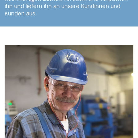
i
h
n
u
n
d
l
i
e
f
e
r
n
i
h
n
a
n
u
n
s
e
r
e
K
u
n
d
i
n
n
e
n
u
n
d
K
u
n
d
e
n
a
u
s
.