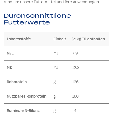
rund um unsere Futtermittel und ihre Anwendungen.
Durchschnittliche
Futterwerte
Inhaltsstoffe
Einheit
je kg TS enthalten
NEL
MJ
7,9
ME
MJ
12,3
Rohprotein
g
136
Nutzbares Rohprotein
g
160
Ruminale N-Bilanz
g
-4