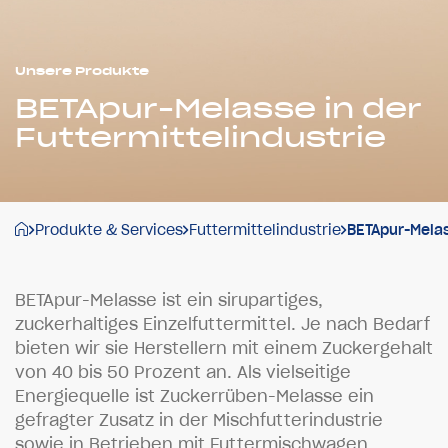
Unsere Produkte
BETApur-Melasse in der
Futtermittel­industrie
Produkte & Services
Futtermittelindustrie
BETApur-Mela
B
E
T
A
p
u
r
-
M
e
l
a
s
s
e
i
s
t
e
i
n
s
i
r
u
p
a
r
t
i
g
e
s
,
z
u
c
k
e
r
h
a
l
t
i
g
e
s
E
i
n
z
e
l
f
u
t
t
e
r
m
i
t
t
e
l
.
J
e
n
a
c
h
B
e
d
a
r
f
b
i
e
t
e
n
w
i
r
s
i
e
H
e
r
s
t
e
l
l
e
r
n
m
i
t
e
i
n
e
m
Z
u
c
k
e
r
g
e
h
a
l
t
v
o
n
4
0
b
i
s
5
0
P
r
o
z
e
n
t
a
n
.
A
l
s
v
i
e
l
s
e
i
t
i
g
e
E
n
e
r
g
i
e
q
u
e
l
l
e
i
s
t
Z
u
c
k
e
r
r
ü
b
e
n
-
M
e
l
a
s
s
e
e
i
n
g
e
f
r
a
g
t
e
r
Z
u
s
a
t
z
i
n
d
e
r
M
i
s
c
h
f
u
t
t
e
r
i
n
d
u
s
t
r
i
e
s
o
w
i
e
i
n
B
e
t
r
i
e
b
e
n
m
i
t
F
u
t
t
e
r
m
i
s
c
h
w
a
g
e
n
.