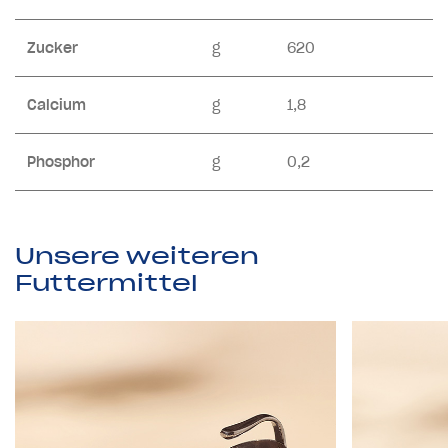
Zucker
g
620
Calcium
g
1,8
Phosphor
g
0,2
U
n
s
e
r
e
w
e
i
t
e
r
e
n
F
u
t
t
e
r
m
i
t
t
e
l