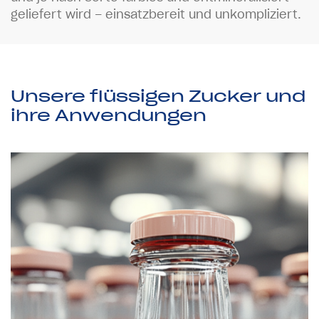
g
e
l
i
e
f
e
r
t
w
i
r
d
–
e
i
n
s
a
t
z
b
e
r
e
i
t
u
n
d
u
n
k
o
m
p
l
i
z
i
e
r
t
.
Unsere flüssigen Zucker und
ihre Anwendungen