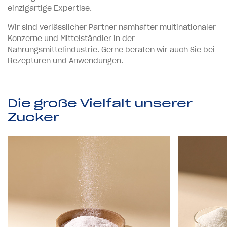
einzigartige Expertise.
Wir sind verlässlicher Partner namhafter multinationaler
Konzerne und Mittelständler in der
Nahrungsmittelindustrie. Gerne beraten wir auch Sie bei
Rezepturen und Anwendungen.
D
i
e
g
r
o
ß
e
V
i
e
l
f
a
l
t
u
n
s
e
r
e
r
Z
u
c
k
e
r